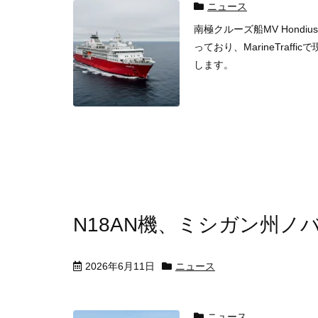
ニュース
南極クルーズ船MV Hond
っており、MarineTra
します。
N18AN機、ミシガン州ノ
2026年6月11日
ニュース
ニュース