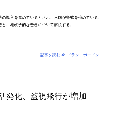
機の導入を進めているとされ、米国が警戒を強めている。
態と、地政学的な懸念について解説する。
記事を読む
イラン、ボーイン ...
活発化、監視飛行が増加