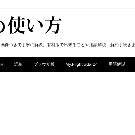
に画像つきで丁寧に解説。有料版で出来ることや用語解説、解約手続き
AR
詳細
ブラウザ版
My.Flightradar24
用語解説