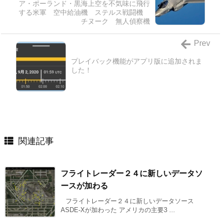
ア・ポーランド・黒海上空を不気味に飛行
する米軍 空中給油機 ステルス戦闘機
チヌーク 無人偵察機
Prev
プレイバック機能がアプリ版に追加されま
した！
関連記事
フライトレーダー２４に新しいデータソ
ースが加わる
フライトレーダー２４に新しいデータソース
ASDE-Xが加わった アメリカの主要3 ...