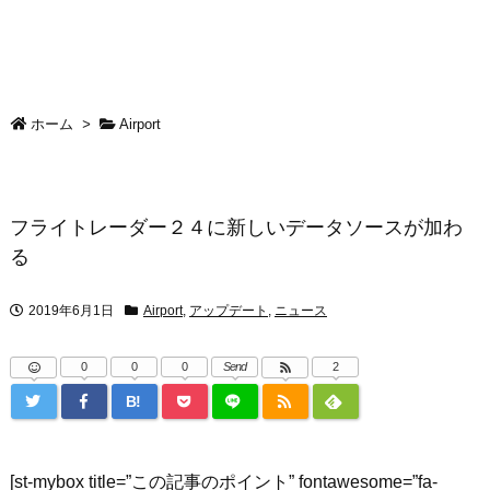
ホーム
>
Airport
フライトレーダー２４に新しいデータソースが加わ
る
2019年6月1日
Airport
,
アップデート
,
ニュース
0
0
0
Send
2
B!
[st-mybox title=”この記事のポイント” fontawesome=”fa-