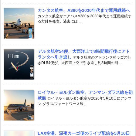
カンタス航空、A380を2030年代まで運用継続へ
カンタス航空がエアバスA380を2030年代まで運用継続す
る方針を発表。過去には ...
デルタ航空54便、大西洋上で8時間飛行後にアト
ランタへ引き返し
デルタ航空のアトランタ発ラゴス行
きDL54便が、大西洋上空で引き返し約8時間の飛 ...
ロイヤル・ヨルダン航空、アンマン-ダラス線を初
就航
ロイヤル・ヨルダン航空が2026年5月10日にアンマ
ン-ダラス/フォートワース線 ...
LAX空港、深夜カーゴ便のライブ配信を5月10日