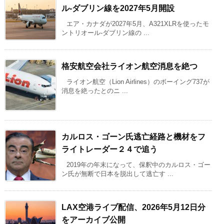
ル-ダブリン線を2027年5月開設
エア・カナダが2027年5月、A321XLRを使ったモ
ントリオール-ダブリン線の ...
格安航空会社ライオン航空消息を絶つ
ライオン航空（Lion Airlines）のボーイング737が
消息を絶ったとのニ ...
カルロス・ゴーン氏逃亡経路と機材をフ
ライトレーダー２４で追う
2019年の年末になって、保釈中のカルロス・ゴー
ン氏が無断で日本を脱出して逃亡す ...
LAX空港ライブ配信、2026年5月12日分
をアーカイブ公開