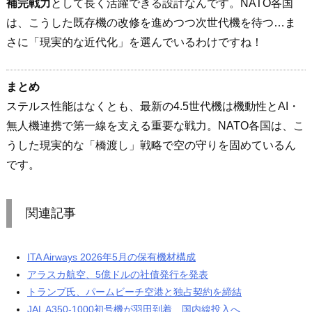
補完戦力
として長く活躍できる設計なんです。NATO各国
は、こうした既存機の改修を進めつつ次世代機を待つ…ま
さに「現実的な近代化」を選んでいるわけですね！
まとめ
ステルス性能はなくとも、最新の4.5世代機は機動性とAI・
無人機連携で第一線を支える重要な戦力。NATO各国は、こ
うした現実的な「橋渡し」戦略で空の守りを固めているん
です。
関連記事
ITA Airways 2026年5月の保有機材構成
アラスカ航空、5億ドルの社債発行を発表
トランプ氏、パームビーチ空港と独占契約を締結
JAL A350-1000初号機が羽田到着、国内線投入へ