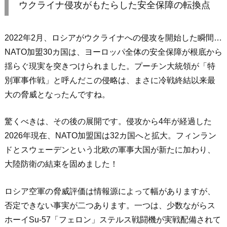
ウクライナ侵攻がもたらした安全保障の転換点
2022年2月、ロシアがウクライナへの侵攻を開始した瞬間…
NATO加盟30カ国は、ヨーロッパ全体の安全保障が根底から
揺らぐ現実を突きつけられました。プーチン大統領が「特
別軍事作戦」と呼んだこの侵略は、まさに冷戦終結以来最
大の脅威となったんですね。
驚くべきは、その後の展開です。侵攻から4年が経過した
2026年現在、NATO加盟国は32カ国へと拡大。フィンラン
ドとスウェーデンという北欧の軍事大国が新たに加わり、
大陸防衛の結束を固めました！
ロシア空軍の脅威評価は情報源によって幅がありますが、
否定できない事実が二つあります。一つは、少数ながらス
ホーイSu-57「フェロン」ステルス戦闘機が実戦配備されて