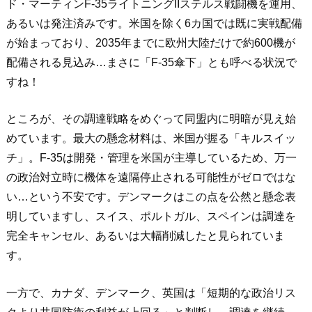
ド・マーティンF-35ライトニングIIステルス戦闘機を運用、
あるいは発注済みです。米国を除く6カ国では既に実戦配備
が始まっており、2035年までに欧州大陸だけで約600機が
配備される見込み…まさに「F-35傘下」とも呼べる状況で
すね！
ところが、その調達戦略をめぐって同盟内に明暗が見え始
めています。最大の懸念材料は、米国が握る「キルスイッ
チ」。F-35は開発・管理を米国が主導しているため、万一
の政治対立時に機体を遠隔停止される可能性がゼロではな
い…という不安です。デンマークはこの点を公然と懸念表
明していますし、スイス、ポルトガル、スペインは調達を
完全キャンセル、あるいは大幅削減したと見られていま
す。
一方で、カナダ、デンマーク、英国は「短期的な政治リス