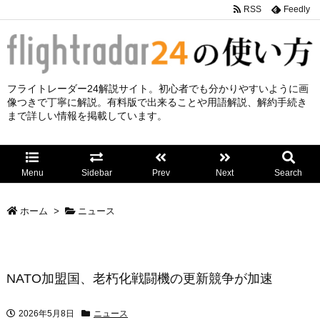
RSS
Feedly
フライトレーダー24解説サイト。初心者でも分かりやすいように画
像つきで丁寧に解説。有料版で出来ることや用語解説、解約手続き
まで詳しい情報を掲載しています。
Menu
Sidebar
Prev
Next
Search
ホーム
>
ニュース
NATO加盟国、老朽化戦闘機の更新競争が加速
2026年5月8日
ニュース