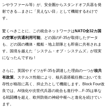
ンやラファール等）が、安全圏からスタンドオフ兵器を発
射できる…まさに「見えない目」として機能するわけで
す。
驚くべきことに、この統合ネットワークは
NATO全32カ国
の空軍が共通利用可能
。どの国のF-35が取得したデータ
も、どの国の機体・艦船・地上部隊とも即座に共有されま
す。国境を越えた「システム・オブ・システムズ」が現実
になったんですね！
さらに、英国やドイツがF-35を調達した理由の一つが
核共
有政策
。ステルス性能により、核兵器搭載任務において生
存性が格段に高く、抑止力として機能します。Block Four改
良では、AI強化や次世代兵器の統合も進行中…F-35は単な
る戦闘機を超え、欧州防衛の神経中枢へと進化を続けてい
ます。