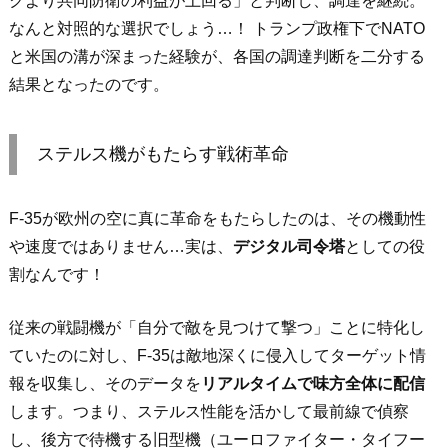
クより共同防衛の利益が上回る」と判断し、調達を継続。
なんと対照的な選択でしょう…！ トランプ政権下でNATO
と米国の溝が深まった経験が、各国の調達判断を二分する
結果となったのです。
ステルス機がもたらす戦術革命
F-35が欧州の空に真に革命をもたらしたのは、その機動性
や速度ではありません…実は、
デジタル司令塔
としての役
割なんです！
従来の戦闘機が「自分で敵を見つけて撃つ」ことに特化し
ていたのに対し、F-35は敵地深くに侵入してターゲット情
報を収集し、そのデータを
リアルタイムで味方全体に配信
します。つまり、ステルス性能を活かして最前線で偵察
し、後方で待機する旧型機（ユーロファイター・タイフー