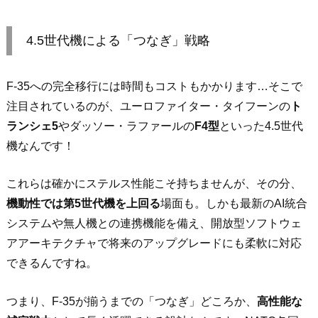
4.5世代機による「つなぎ」戦略
F-35への完全移行には時間もコストもかかります…そこで
注目されているのが、ユーロファイター・タイフーンの
ト
ランシェ5
やダッソー・ラファールの
F4型
といった4.5世代
機なんです！
これらは確かにステルス性能こそ持ちませんが、その分、
機動性では第5世代機を上回る
場面も。しかも最新のAI統合
システムや無人機との連携機能を備え、開放型ソフトウェ
アアーキテクチャで将来のアップグレードにも柔軟に対応
できるんですね。
つまり、F-35が揃うまでの「つなぎ」どころか、
高性能な