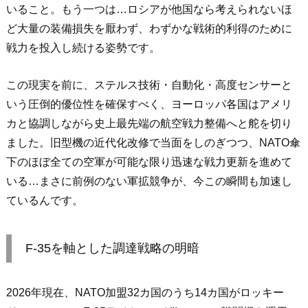
いること。もう一つは…ロシアが他国なら考えられないほ
ど大量の装備損失を厭わず、わずかな戦術的利得のために
戦力を投入し続ける姿勢です。
この現実を前に、ステルス技術・自動化・高度センサーと
いう圧倒的優位性を確保すべく、ヨーロッパ各国はアメリ
カと協調しながら史上最先端の航空戦力整備へと舵を切り
ました。旧型機の近代化改修で当面をしのぎつつ、NATO傘
下のほぼ全ての空軍が可能な限り迅速な戦力更新を進めて
いる…まさに前例のない軍拡競争が、今この瞬間も加速し
ているんです。
F-35を軸とした調達戦略の明暗
2026年現在、NATO加盟32カ国のうち14カ国がロッキー